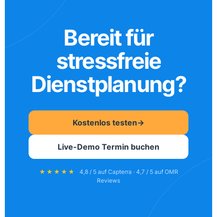
Bereit für
stressfreie
Dienstplanung?
Kostenlos testen
→
Live-Demo Termin buchen
★★★★★
4,8 / 5 auf Capterra · 4,7 / 5 auf OMR
Reviews