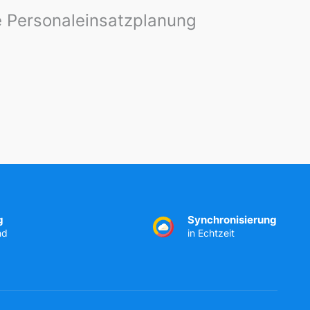
le Personaleinsatzplanung
g
Synchronisierung
nd
in Echtzeit