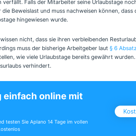
verfällt. Falls der Mitarbeiter seine Urlaubstage no
r die Beweislast und muss nachweisen können, dass d
ubstage hingewiesen wurde.
 wissen nicht, dass sie ihren verbleibenden Resturla
rdings muss der bisherige Arbeitgeber laut
§ 6 Absat
ellen, wie viele Urlaubstage bereits gewährt wurden.
urlaubs verhindert.
 einfach online mit
Kost
und testen Sie Aplano 14 Tage im vollen
kostenlos