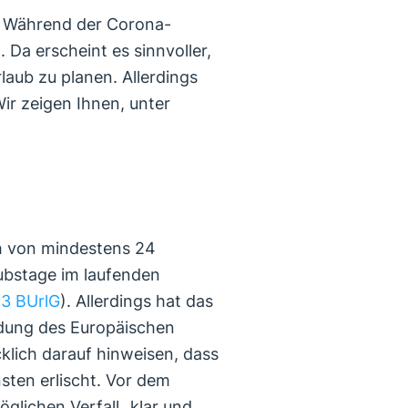
m: Während der Corona-
Da erscheint es sinnvoller,
aub zu planen. Allerdings
ir zeigen Ihnen, unter
h von mindestens 24
aubstage im laufenden
 3 BUrlG
). Allerdings hat das
idung des Europäischen
klich darauf hinweisen, dass
ten erlischt. Vor dem
lichen Verfall „klar und