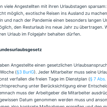
n viele Angestellten mit ihren Urlaubstagen sparsa
ht möglich, exotische Reisen ins Ausland zu machen. 
n und nach der Pandemie einen besonders langen Url
öglich, den Resturlaub ins neue Jahr zu übertragen. W
en Urlaub im Folgejahr behalten dürfen.
undesurlaubsgesetz
aben Angestellte einen gesetzlichen Urlaubsanspruc
-Woche (
§3 BurlG
). Jeder Mitarbeiter muss seine Url
nst verfallen die freien Tage im Dienstplan (
§ 7 Abs.
echtsprechung unter Berücksichtigung einer Entsche
mnach muss der Arbeitgeber die Mitarbeiter ausdrüc
m gewissen Datum genommen werden muss und ansons
hmen also konkrete Maßnahmen ergreifen und den mög